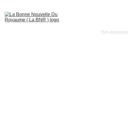
Vision missionnaire
Nos actions
Nos projets
Nos annonces
Faire un don
Contacts
Nos 