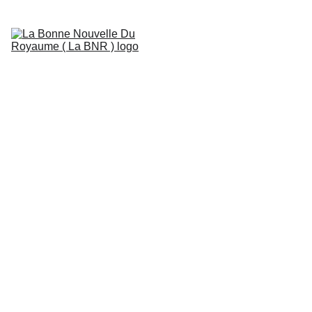
Vision missionnaire
Nos actions
Nos projets
Nos annonces
Faire un don
Contacts
Pharmacie 
solidaire 